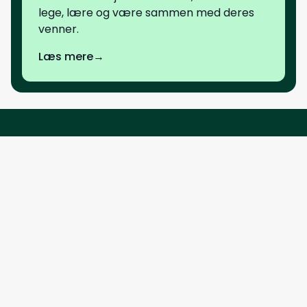
lege, lære og være sammen med deres
venner.
Læs mere
→
Bagsværd Friskole
Skovallén 6
2880 Bagsværd
Tlf:
44 98 43 35
E-mail:
kontor@b-friskole.dk
www.bagsvaerdfriskole.dk