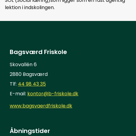
SOL (Social læring)som ligger som en fast ugentlig
lektion i indskolingen.
Bagsværd Friskole
Skovallén 6
2880 Bagsværd
Tlf:
44 98 43 35
E-mail:
kontor@b-friskole.dk
www.bagsvaerdfriskole.dk
Åbningstider