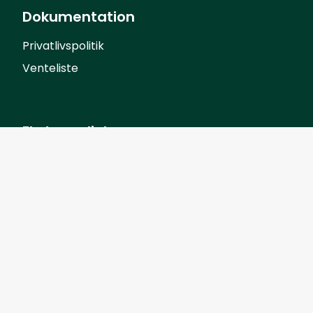
Dokumentation
Privatlivspolitik
Venteliste
Eksterne links
Elevintra
Forældreintra
Lærerintra
©
2026
Bagsværd Friskole. Alle rettigheder
forbeholdes.